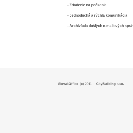
- Zriadenie na počkanie
- Jednoduchá a rýchla komunikácia
- Archivácia došlých e-mailových sprá
SlovakOffice
(c) 2011 |
CityBuilding s.r.o.