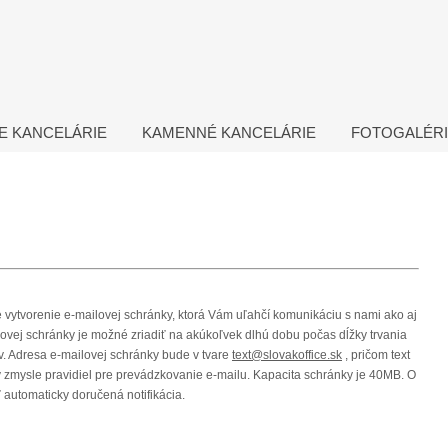
E KANCELÁRIE
KAMENNÉ KANCELÁRIE
FOTOGALÉR
e vytvorenie e-mailovej schránky, ktorá Vám uľahčí komunikáciu s nami ako aj
ovej schránky je možné zriadiť na akúkoľvek dlhú dobu počas dĺžky trvania
v. Adresa e-mailovej schránky bude v tvare
text@slovakoffice.sk
, pričom text
 zmysle pravidiel pre prevádzkovanie e-mailu. Kapacita schránky je 40MB. O
 automaticky doručená notifikácia.