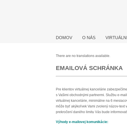
DOMOV
O NÁS
VIRTUÁLN
There are no translations available.
EMAILOVÁ SCHRÁNKA
Pre klientov virtuálnej kancelárie zabezpečím
s Vašimi obchodnými partnermi. Službu e-mail
virtuálnej kancelárie, minimálne na 6 mesiaco
môže byť akýkoľvek Vami zvolený názov-text v
prekročení daného limitu Vás bude informovať
Výhody e-mailovej komunikácie: